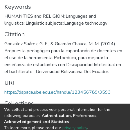
Keywords
HUMANITIES and RELIGION::Languages and
linguistics::Linguistic subjects::Language technology
Citation
González Suárez, G. E., & Guamán Chauca, M. M. (2024).
Propuesta pedagógica para la capacitación de docentes en
el uso de la herramienta Pictoeduca, para mejorar la
enseñanza de estudiantes con Discapacidad Intelectual en
el bachillerato . Universidad Bolivariana Del Ecuador.
URI
https://dspace.ube.edu.ec/handle/123456789/3593
Collections
We collect and process your personal information for the
Tesis
following purposes:
Authentication, Preferences,
Acknowledgement and Statistics
.
Full item page
To learn more, please read our
privacy policy
.