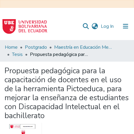
(current)
Log In
Communities
Home
Postgrado
Maestría en Educación Mención en Pedagogía en Entornos Digitales
&
Tesis
Propuesta pedagógica para la capacitación de docentes en el uso de la herramienta Pictoeduca, para mejorar la enseñanza de estudiantes con Discapacidad Intelectual en el bachillerato
Collections
Propuesta pedagógica para la
All of DSpace
capacitación de docentes en el uso
de la herramienta Pictoeduca, para
Statistics
mejorar la enseñanza de estudiantes
con Discapacidad Intelectual en el
bachillerato