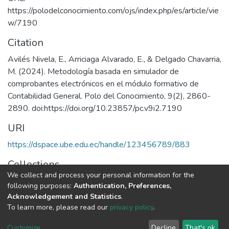
https://polodelconocimiento.com/ojs/index.php/es/article/vie
w/7190
Citation
Avilés Nivela, E., Arriciaga Alvarado, E., & Delgado Chavarria,
M. (2024). Metodología basada en simulador de
comprobantes electrónicos en el módulo formativo de
Contabilidad General. Polo del Conocimiento, 9(2), 2860-
2890. doi:https://doi.org/10.23857/pc.v9i2.7190
URI
https://dspace.ube.edu.ec/handle/123456789/883
Collections
We collect and process your personal information for the
Artículos Científicos
following purposes:
Authentication, Preferences,
Acknowledgement and Statistics
.
Full item page
To learn more, please read our
privacy policy
.
Customize
Decline
That's ok