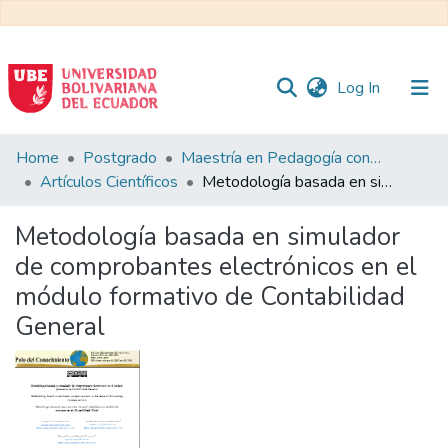
(current)
Log In
Communities
Home
Postgrado
Maestría en Pedagogía con Mención en Formación Técnica y Profesional
&
Artículos Científicos
Metodología basada en simulador de comprobantes electrónicos en el módulo formativo de Contabilidad General
Collections
Metodología basada en simulador
All of DSpace
de comprobantes electrónicos en el
módulo formativo de Contabilidad
Statistics
General