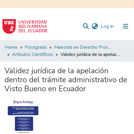
(current)
Log In
Communities
Home
Postgrado
Maestría en Derecho Procesal
&
Artículos Científicos
Validez jurídica de la apelación dentro del trámite administrativo de Visto Bueno en Ecuador
Collections
Validez jurídica de la apelación
All of DSpace
dentro del trámite administrativo de
Visto Bueno en Ecuador
Statistics