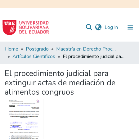
(current)
Log In
Communities
Home
Postgrado
Maestría en Derecho Procesal
&
Artículos Científicos
El procedimiento judicial para extinguir actas de mediación de alimentos congruos
Collections
El procedimiento judicial para
All of DSpace
extinguir actas de mediación de
alimentos congruos
Statistics