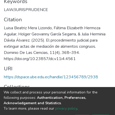
Keywords
LAW/JURISPRUDENCE
Citation
Luisa Beatriz Mera Lizondo, Fátima Elizabeth Hermoza
Aguilar, Holger Geovanny García Segarra, & Julia Herminia
Dávila Álvarez. (2025). El procedimiento judicial para
extinguir actas de mediación de alimentos congruos.
Dominio De Las Ciencias, 11(4), 368–394.
https://doi.org/10.23857/dc.v11i4.4561
URI
https://dspace.ube.edu.ec/handle/123456789/2938
Collections
We collect and process your personal information for the
Artículos Científicos
following purposes:
Authentication, Preferences,
Acknowledgement and Statistics
.
Full item page
To learn more, please read our
privacy policy
.