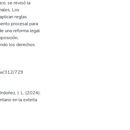
co, se revisó la
nales. Los
aplican reglas
mento procesal para
de una reforma legal
posición,
iendo los derechos
view/312/729
rdoñez, J. L. (2024).
ntario en la extinta