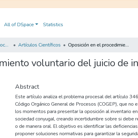
All of DSpace
Statistics
Maestría en Derecho Procesal
Artículos Científicos
Oposición en el procedimiento voluntario del juicio de inventario en la extinta sociedad conyugal
iento voluntario del juicio de in
Abstract
Este artículo analiza el problema procesal del artículo 346,
Código Orgánico General de Procesos (COGEP), que no es
los momentos para presentar la oposición al inventario en e
sociedad conyugal, creando incertidumbre sobre si debe re
o de manera oral. El objetivo es identificar las deficiencias
proponer soluciones normativas para garantizar la segurida