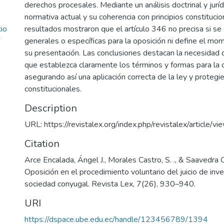
derechos procesales. Mediante un análisis doctrinal y jurídi
normativa actual y su coherencia con principios constitucio
cio
resultados mostraron que el artículo 346 no precisa si se 
generales o específicas para la oposición ni define el mo
su presentación. Las conclusiones destacan la necesidad 
que establezca claramente los términos y formas para la o
asegurando así una aplicación correcta de la ley y proteg
constitucionales.
Description
URL: https://revistalex.org/index.php/revistalex/article/
Citation
Arce Encalada, Ángel J., Morales Castro, S. ., & Saavedra O
Oposición en el procedimiento voluntario del juicio de inve
sociedad conyugal. Revista Lex, 7(26), 930–940.
URI
https://dspace.ube.edu.ec/handle/123456789/1394