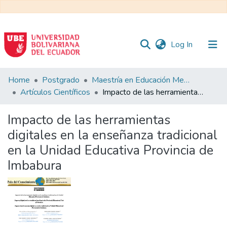
(current)
Log In
Communities
Home
Postgrado
Maestría en Educación Mención en Pedagogía en Entornos Digitales
&
Artículos Científicos
Impacto de las herramientas digitales en la enseñanza tradicional en la Unidad Educativa Provincia de Imbabura
Collections
Impacto de las herramientas
All of DSpace
digitales en la enseñanza tradicional
en la Unidad Educativa Provincia de
Statistics
Imbabura