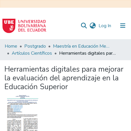
(current)
Log In
Communities
Home
Postgrado
Maestría en Educación Mención en Pedagogía en Entornos Digitales
&
Artículos Científicos
Herramientas digitales para mejorar la evaluación del aprendizaje en la Educación Superior
Collections
Herramientas digitales para mejorar
All of DSpace
la evaluación del aprendizaje en la
Educación Superior
Statistics