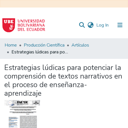
(current)
Log In
Communities
Home
Producción Científica
Artículos
&
Estrategias lúdicas para potenciar la comprensión de textos narrativos en el proceso de enseñanza-aprendizaje
Collections
Estrategias lúdicas para potenciar la
All of DSpace
comprensión de textos narrativos en
el proceso de enseñanza-
Statistics
aprendizaje