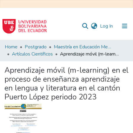
(current)
Log In
Communities
Home
Postgrado
Maestría en Educación Mención en Pedagogía en Entornos Digitales
&
Artículos Científicos
Aprendizaje móvil (m-learning) en el proceso de enseñanza aprendizaje en lengua y literatura en el cantón Puerto López periodo 2023
Collections
Aprendizaje móvil (m-learning) en el
All of DSpace
proceso de enseñanza aprendizaje
en lengua y literatura en el cantón
Statistics
Puerto López periodo 2023