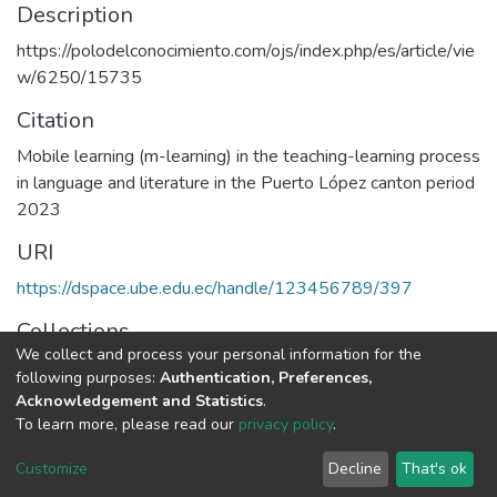
Description
https://polodelconocimiento.com/ojs/index.php/es/article/vie
w/6250/15735
Citation
Mobile learning (m-learning) in the teaching-learning process
in language and literature in the Puerto López canton period
2023
URI
https://dspace.ube.edu.ec/handle/123456789/397
Collections
We collect and process your personal information for the
Artículos Científicos
following purposes:
Authentication, Preferences,
Acknowledgement and Statistics
.
Full item page
To learn more, please read our
privacy policy
.
Customize
Decline
That's ok
DSpace software
copyright © 2002-2026
LYRASIS