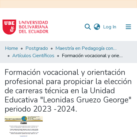
(current)
Log In
Communities
Home
Postgrado
Maestría en Pedagogía con Mención en Formación Técnica y Profesional
&
Artículos Científicos
Formación vocacional y orientación profesional para propiciar la elección de carreras técnica en la Unidad Educativa "Leonidas Gruezo George" periodo 2023 -2024.
Collections
Formación vocacional y orientación
All of DSpace
profesional para propiciar la elección
de carreras técnica en la Unidad
Statistics
Educativa "Leonidas Gruezo George"
periodo 2023 -2024.