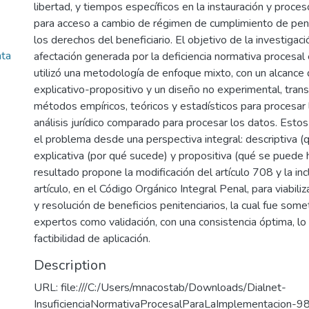
libertad, y tiempos específicos en la instauración y proc
para acceso a cambio de régimen de cumplimiento de pen
los derechos del beneficiario. El objetivo de la investigac
nta
afectación generada por la deficiencia normativa procesal
utilizó una metodología de enfoque mixto, con un alcance 
explicativo-propositivo y un diseño no experimental, trans
métodos empíricos, teóricos y estadísticos para procesar l
análisis jurídico comparado para procesar los datos. Esto
el problema desde una perspectiva integral: descriptiva (
explicativa (por qué sucede) y propositiva (qué se puede
resultado propone la modificación del artículo 708 y la in
artículo, en el Código Orgánico Integral Penal, para viabili
y resolución de beneficios penitenciarios, la cual fue somet
expertos como validación, con una consistencia óptima, lo
factibilidad de aplicación.
Description
URL: file:///C:/Users/mnacostab/Downloads/Dialnet-
InsuficienciaNormativaProcesalParaLaImplementacion-