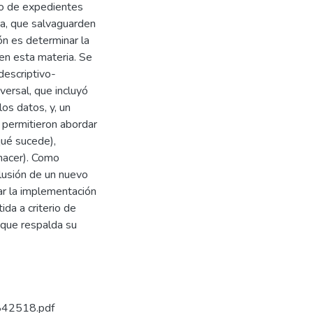
eso de expedientes
a, que salvaguarden
ión es determinar la
 en esta materia. Se
descriptivo-
versal, que incluyó
os datos, y, un
s permitieron abordar
qué sucede),
 hacer). Como
clusión de un nuevo
zar la implementación
ida a criterio de
 que respalda su
9842518.pdf