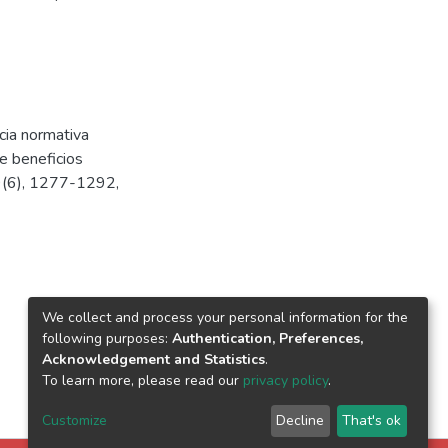
cia normativa
de beneficios
 9(6), 1277-1292,
We collect and process your personal information for the
following purposes:
Authentication, Preferences,
Acknowledgement and Statistics
.
To learn more, please read our
privacy policy
.
Customize
Decline
That's ok