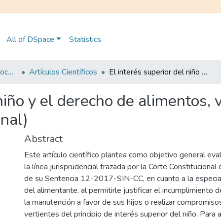
All of DSpace
Statistics
Maestría en Derecho Procesal
Artículos Científicos
El interés superior del niño y el derecho de alimentos, visto desde la Sentencia 12-2017-SIN-CC (Original)
 niño y el derecho de alimentos, 
nal)
Abstract
Este artículo científico plantea como objetivo general eval
la línea jurisprudencial trazada por la Corte Constitucional
de su Sentencia 12-2017-SIN-CC, en cuanto a la especial
del alimentante, al permitirle justificar el incumplimiento
la manutención a favor de sus hijos o realizar compromiso
vertientes del principio de interés superior del niño. Para a