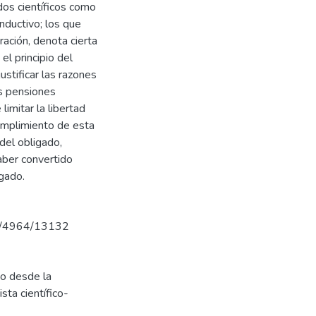
dos científicos como
 inductivo; los que
ración, denota cierta
el principio del
justificar las razones
as pensiones
imitar la libertad
cumplimiento de esta
 del obligado,
aber convertido
gado.
iew/4964/13132
to desde la
ta científico-