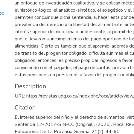
un enfoque de investigación cualitativo, y se aplican méto
el histórico-lógico, el analítico-sintético, el exegético y el
od,
permiten concluir que dicha sentencia, al hacer esta ponde
prevalencia del derecho a la libertad del alimentante, ante 
interés superior del niño, niña o adolescente, al permitirle 
que le llevaron al incumplimiento del pago oportuno de l
alimenticias. Cierto es también que el apremio, además de l
de tránsito del progenitor obligado, dificulta aún más el 
obligación, entonces, es preciso propiciar ingresos a favor
conviniendo con el juzgador, el pago de cuotas, previo a h
estas pensiones en préstamos a favor del progenitor obli
Description
URL: https://revistas.udg.co.cu/index.php/roca/article/v
Citation
El interés superior del niño y el derecho de alimentos, vis
Sentencia 12-2017-SIN-CC (Original). (2025). Roca. Revis
Educacional De La Provincia Granma, 21(2), 44-60.