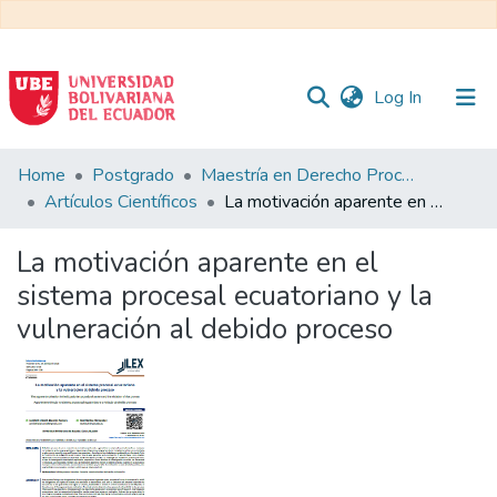
(current)
Log In
Communities
Home
Postgrado
Maestría en Derecho Procesal
&
Artículos Científicos
La motivación aparente en el sistema procesal ecuatoriano y la vulneración al debido proceso
Collections
La motivación aparente en el
All of DSpace
sistema procesal ecuatoriano y la
vulneración al debido proceso
Statistics