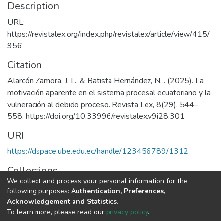
Description
URL:
https://revistalex.org/index.php/revistalex/article/view/415/
956
Citation
Alarcón Zamora, J. L., & Batista Hernández, N. . (2025). La
motivación aparente en el sistema procesal ecuatoriano y la
vulneración al debido proceso. Revista Lex, 8(29), 544–
558. https://doi.org/10.33996/revistalex.v9i28.301
URI
https://dspace.ube.edu.ec/handle/123456789/1312
Collections
We collect and process your personal information for the
Artículos Científicos
following purposes:
Authentication, Preferences,
Acknowledgement and Statistics
.
Full item page
To learn more, please read our
privacy policy
.