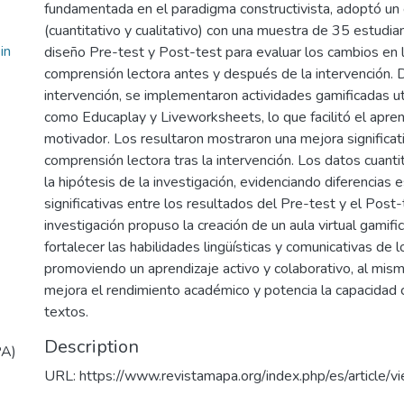
fundamentada en el paradigma constructivista, adoptó un
(cuantitativo y cualitativo) con una muestra de 35 estudian
in
diseño Pre-test y Post-test para evaluar los cambios en 
comprensión lectora antes y después de la intervención. 
intervención, se implementaron actividades gamificadas ut
como Educaplay y Liveworksheets, lo que facilitó el aprend
motivador. Los resultaron mostraron una mejora significati
comprensión lectora tras la intervención. Los datos cuanti
la hipótesis de la investigación, evidenciando diferencias
significativas entre los resultados del Pre-test y el Post-
investigación propuso la creación de un aula virtual gamifi
fortalecer las habilidades lingüísticas y comunicativas de 
promoviendo un aprendizaje activo y colaborativo, al mi
mejora el rendimiento académico y potencia la capacidad cr
textos.
Description
PA)
URL: https://www.revistamapa.org/index.php/es/article/