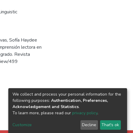
nguistic
ivas, Sofía Haydee
omprensión lectora en
 grado. Revista
/view/499
We collect and process your personal information for the
following purposes:
Authentication, Preferences,
Acknowledgement and Statistics
.
To learn more, please read our
privacy policy
.
Customize
Decline
That's ok