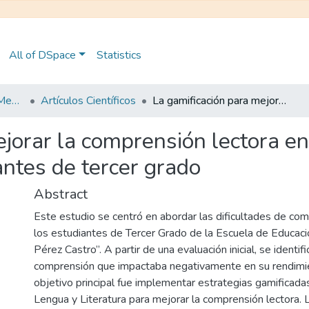
All of DSpace
Statistics
Maestría en Educación Mención en Pedagogía en Entornos Digitales
Artículos Científicos
La gamificación para mejorar la comprensión lectora en el área de lengua y literatura en los estudiantes de tercer grado
jorar la comprensión lectora en
iantes de tercer grado
Abstract
Este estudio se centró en abordar las dificultades de com
los estudiantes de Tercer Grado de la Escuela de Educaci
Pérez Castro”. A partir de una evaluación inicial, se identif
comprensión que impactaba negativamente en su rendimi
objetivo principal fue implementar estrategias gamificada
Lengua y Literatura para mejorar la comprensión lectora. L