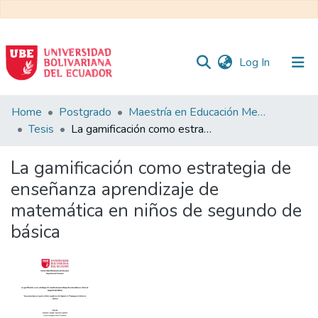
(current)
Log In
Communities
Home
Postgrado
Maestría en Educación Mención en Pedagogía en Entornos Digitales
&
Tesis
La gamificación como estrategia de enseñanza aprendizaje de matemática en niños de segundo de básica
Collections
La gamificación como estrategia de
All of DSpace
enseñanza aprendizaje de
matemática en niños de segundo de
Statistics
básica