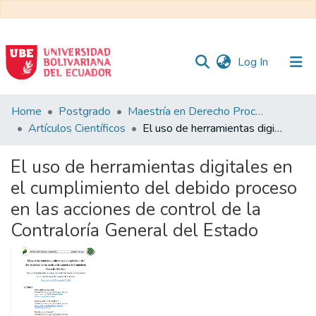
(current)
Log In
Communities
Home
Postgrado
Maestría en Derecho Procesal
&
Artículos Científicos
El uso de herramientas digitales en el cumplimiento del debido proceso en las acciones de control de la Contraloría General del Estado
Collections
El uso de herramientas digitales en
All of DSpace
el cumplimiento del debido proceso
en las acciones de control de la
Statistics
Contraloría General del Estado