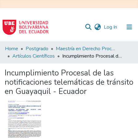
(current)
Log In
Communities
Home
Postgrado
Maestría en Derecho Procesal
&
Artículos Científicos
Incumplimiento Procesal de las notificaciones telemáticas de tránsito en Guayaquil - Ecuador
Collections
Incumplimiento Procesal de las
All of DSpace
notificaciones telemáticas de tránsito
en Guayaquil - Ecuador
Statistics