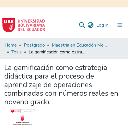
(current)
Log In
Communities
Home
Postgrado
Maestría en Educación Mención en Pedagogía en Entornos Digitales
&
Tesis
La gamificación como estrategia didáctica para el proceso de aprendizaje de operaciones combinadas con números reales en noveno grado.
Collections
La gamificación como estrategia
All of DSpace
didáctica para el proceso de
aprendizaje de operaciones
Statistics
combinadas con números reales en
noveno grado.