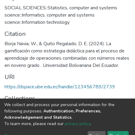
SOCIAL SCIENCES::Statistics, computer and systems
science::Informatics, computer and systems
science::Information technology
Citation
Borja Navia, W., & Quito Regalado, D. E. (2024). La
gamificación como estrategia didáctica para el proceso de
aprendizaje de operaciones combinadas con números reales
en noveno grado . Universidad Bolivariana Del Ecuador.
URI
https://dspace.ube.edu.ec/handle/123456789/2739
Collections
We collect and process your personal information for the
Tesis
following purposes:
Authentication, Preferences,
Acknowledgement and Statistics
.
Full item page
To learn more, please read our
privacy policy
.