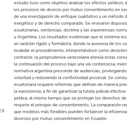
estudio tuvo como objetivo analizar los efectos jurídicos d
los procesos de divorcio por mutuo consentimiento en sede
de una investigación de enfoque cualitativo y un método 
exegético y de derecho comparado. Se revisaron disposic
ecuatorianas, sentencias, doctrina y las experiencias nor
y Argentina. Los resultados evidencian que el sistema ec
un carácter rígido y formalista, donde la ausencia de los s
invalidar el procedimiento, interpretándose como desistimi
contraste, la jurisprudencia venezolana atenúa estas conse
la continuación del proceso bajo una vía contenciosa, mien
normativa argentina prescinde de audiencias, privilegiando
voluntad y reduciendo la conflictividad procesal. Se concl
ecuatoriana requiere reformas que definan de manera prec
la inasistencia, a fin de garantizar la tutela judicial efectiv
jurídica, al mismo tiempo que se protejan los derechos de 
respete el principio de consentimiento. La comparación r
LEX
que modelos más flexibles pueden fortalecer la eficiencia
divorcios por mutuo consentimiento en Ecuador.