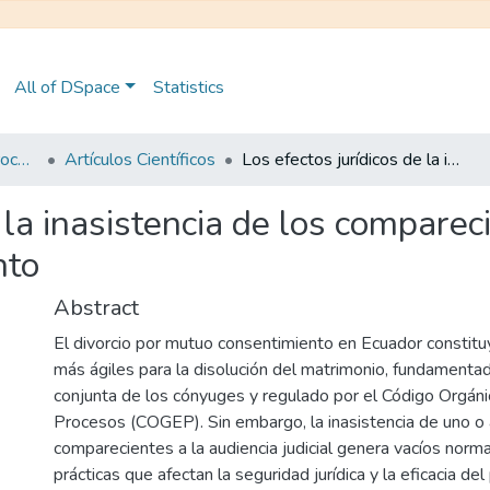
All of DSpace
Statistics
Maestría en Derecho Procesal
Artículos Científicos
Los efectos jurídicos de la inasistencia de los comparecientes en los divorcios por mutuo consentimiento
 la inasistencia de los comparec
nto
Abstract
El divorcio por mutuo consentimiento en Ecuador constituy
más ágiles para la disolución del matrimonio, fundamentad
conjunta de los cónyuges y regulado por el Código Orgán
Procesos (COGEP). Sin embargo, la inasistencia de uno 
comparecientes a la audiencia judicial genera vacíos norma
prácticas que afectan la seguridad jurídica y la eficacia de