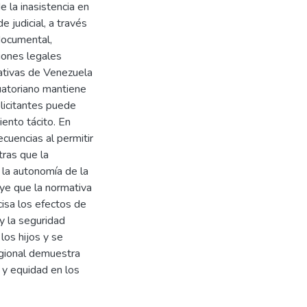
e la inasistencia en
 judicial, a través
documental,
iones legales
mativas de Venezuela
uatoriano mantiene
olicitantes puede
ento tácito. En
cuencias al permitir
tras que la
 la autonomía de la
uye que la normativa
isa los efectos de
a y la seguridad
los hijos y se
egional demuestra
 y equidad en los