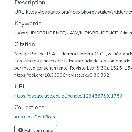
Description
URL: https://revistalex.org/index.php/revistalex/article/
Keywords
LAW/JURISPRUDENCE
,
LAW/JURISPRUDENCE::Crimina
Citation
Monge Proaño, P. A. ., Herrera Herrera, G. C. ., & Dávila Alv
Los efectos jurídicos de la inasistencia de los comparecie
por mutuo consentimiento. Revista Lex, 8(30), 1525–15
https://doi.org/10.33996/revistalex.v9i30.362
URI
https://dspace.ube.edu.ec/handle/123456789/1756
Collections
Artículos Científicos
Full item page