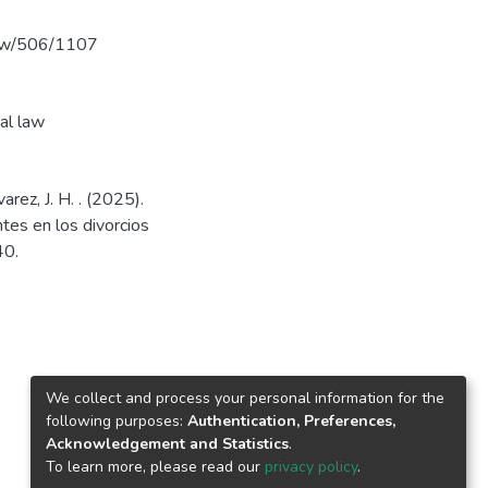
view/506/1107
l law
arez, J. H. . (2025).
ntes en los divorcios
40.
We collect and process your personal information for the
following purposes:
Authentication, Preferences,
Acknowledgement and Statistics
.
To learn more, please read our
privacy policy
.