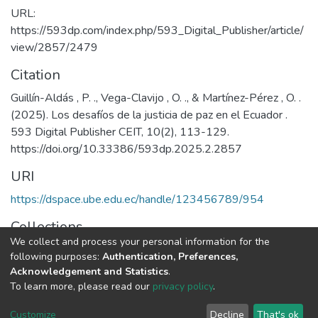
URL:
https://593dp.com/index.php/593_Digital_Publisher/article/
view/2857/2479
Citation
Guillín-Aldás , P. ., Vega-Clavijo , O. ., & Martínez-Pérez , O. .
(2025). Los desafíos de la justicia de paz en el Ecuador .
593 Digital Publisher CEIT, 10(2), 113-129.
https://doi.org/10.33386/593dp.2025.2.2857
URI
https://dspace.ube.edu.ec/handle/123456789/954
Collections
We collect and process your personal information for the
Artículos Científicos
following purposes:
Authentication, Preferences,
Acknowledgement and Statistics
.
Full item page
To learn more, please read our
privacy policy
.
Customize
Decline
That's ok