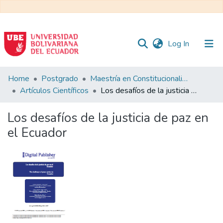
(current)
Log In
Communities
Home
Postgrado
Maestría en Constitucionalismo Contemporáneo y Gobernanza Local
&
Artículos Científicos
Los desafíos de la justicia de paz en el Ecuador
Collections
Los desafíos de la justicia de paz en
All of DSpace
el Ecuador
Statistics