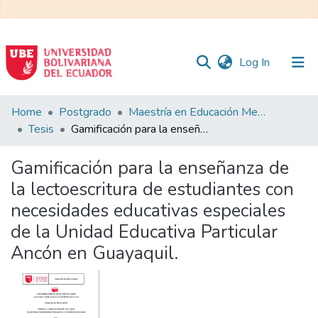
(current)
Log In
Communities
Home
Postgrado
Maestría en Educación Mención en Pedagogía en Entornos Digitales
&
Tesis
Gamificación para la enseñanza de la lectoescritura de estudiantes con necesidades educativas especiales de la Unidad Educativa Particular Ancón en Guayaquil.
Collections
Gamificación para la enseñanza de
All of DSpace
la lectoescritura de estudiantes con
necesidades educativas especiales
Statistics
de la Unidad Educativa Particular
Ancón en Guayaquil.