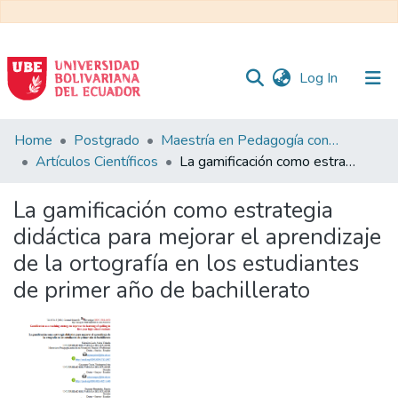
(current)
Log In
Communities
Home
Postgrado
Maestría en Pedagogía con Mención en Formación Técnica y Profesional
&
Artículos Científicos
La gamificación como estrategia didáctica para mejorar el aprendizaje de la ortografía en los estudiantes de primer año de bachillerato
Collections
La gamificación como estrategia
All of DSpace
didáctica para mejorar el aprendizaje
de la ortografía en los estudiantes
Statistics
de primer año de bachillerato