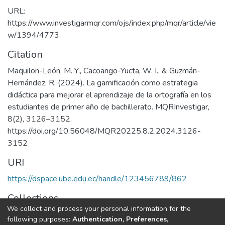
URL:
https://www.investigarmqr.com/ojs/index.php/mqr/article/vie
w/1394/4773
Citation
Maquilon-León, M. Y., Cacoango-Yucta, W. I., & Guzmán-
Hernández, R. (2024). La gamificación como estrategia
didáctica para mejorar el aprendizaje de la ortografía en los
estudiantes de primer año de bachillerato. MQRInvestigar,
8(2), 3126–3152.
https://doi.org/10.56048/MQR20225.8.2.2024.3126-
3152
URI
https://dspace.ube.edu.ec/handle/123456789/862
Collections
We collect and process your personal information for the
Artículos Científicos
following purposes:
Authentication, Preferences,