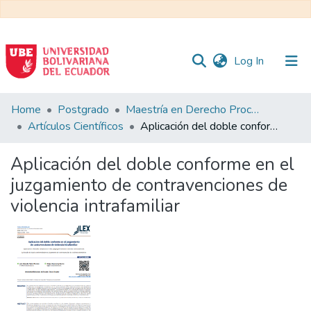
(current)
Log In
Communities
Home
Postgrado
Maestría en Derecho Procesal
&
Artículos Científicos
Aplicación del doble conforme en el juzgamiento de contravenciones de violencia intrafamiliar
Collections
Aplicación del doble conforme en el
All of DSpace
juzgamiento de contravenciones de
violencia intrafamiliar
Statistics