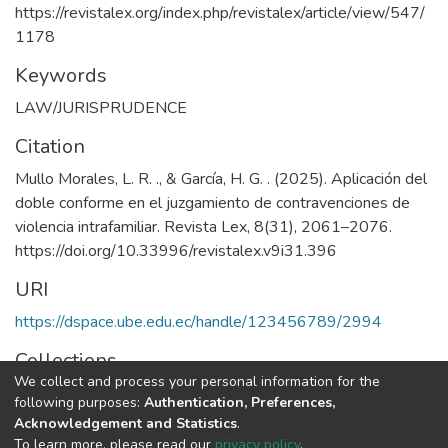
https://revistalex.org/index.php/revistalex/article/view/547/
1178
Keywords
LAW/JURISPRUDENCE
Citation
Mullo Morales, L. R. ., & García, H. G. . (2025). Aplicación del
doble conforme en el juzgamiento de contravenciones de
violencia intrafamiliar. Revista Lex, 8(31), 2061–2076.
https://doi.org/10.33996/revistalex.v9i31.396
URI
https://dspace.ube.edu.ec/handle/123456789/2994
Collections
We collect and process your personal information for the
Artículos Científicos
following purposes:
Authentication, Preferences,
Acknowledgement and Statistics
.
Full item page
To learn more, please read our
privacy policy
.