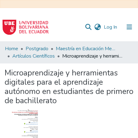
(current)
Log In
Communities
Home
Postgrado
Maestría en Educación Mención en Pedagogía en Entornos Digitales
&
Artículos Científicos
Microaprendizaje y herramientas digitales para el aprendizaje autónomo en estudiantes de primero de bachillerato
Collections
Microaprendizaje y herramientas
All of DSpace
digitales para el aprendizaje
autónomo en estudiantes de primero
Statistics
de bachillerato