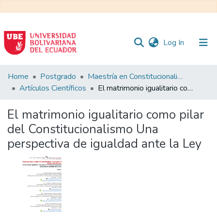
(current)
Log In
Communities
Home
Postgrado
Maestría en Constitucionalismo Contemporáneo y Gobernanza Local
&
Artículos Científicos
El matrimonio igualitario como pilar del Constitucionalismo Una perspectiva de igualdad ante la Ley
Collections
El matrimonio igualitario como pilar
All of DSpace
del Constitucionalismo Una
perspectiva de igualdad ante la Ley
Statistics