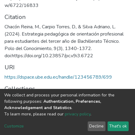
w/6722/16833
Citation
Chacón Reina, M., Carpio Torres, D., & Silva Adriano, L.
(2024). Estrategia pedagógica de orientación profesional
para estudiantes del tercer año de Bachillerato Técnico.
Polo del Conocimiento, 9(3), 1340-1372.
doi:https://doi.org/10.23857/pc.v9i3.6722
URI
https://dspace.ube.edu.ec/handle/123456789/699
Collections
We collect and process your personal information for the
Artículos Científicos
following purposes:
Authentication, Preferences,
Acknowledgement and Statistics
.
Full item page
To learn more, please read our
privacy policy
.
Customize
Decline
That's ok
DSpace software
copyright © 2002-2026
LYRASIS