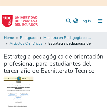
(current)
Log In
Communities
Home
Postgrado
Maestría en Pedagogía con Mención en Formación Técnica y Profesional
&
Artículos Científicos
Estrategia pedagógica de orientación profesional para estudiantes del tercer año de Bachillerato Técnico
Collections
Estrategia pedagógica de orientación
All of DSpace
profesional para estudiantes del
tercer año de Bachillerato Técnico
Statistics