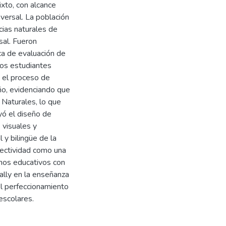
ixto, con alcance
sversal. La población
cias naturales de
sal. Fueron
ca de evaluación de
los estudiantes
 el proceso de
ño, evidenciando que
s Naturales, lo que
yó el diseño de
 visuales y
l y bilingüe de la
efectividad como una
rnos educativos con
ally en la enseñanza
el perfeccionamiento
escolares.