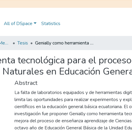
All of DSpace
Statistics
Maestría en Educación Mención en Pedagogía en Entornos Digitales
Tesis
Genially como herramienta tecnológica para el proceso de enseñanza aprendizaje de Ciencias Naturales en Educación General Básica
nta tecnológica para el proces
s Naturales en Educación Genera
Abstract
La falta de laboratorios equipados y de herramientas dig
limita las oportunidades para realizar experimentos y exp
científicos en la educación general básica ecuatoriana. El 
investigación fue proponer Genially como herramienta tecn
mejora del proceso de enseñanza aprendizaje de Ciencias
octavo año de Educación General Básica de la Unidad Educ