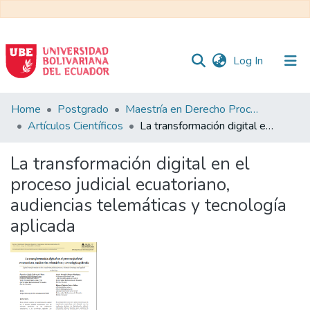
(current)
Log In
Communities
Home
Postgrado
Maestría en Derecho Procesal
&
Artículos Científicos
La transformación digital en el proceso judicial ecuatoriano, audiencias telemáticas y tecnología aplicada
Collections
La transformación digital en el
All of DSpace
proceso judicial ecuatoriano,
audiencias telemáticas y tecnología
Statistics
aplicada