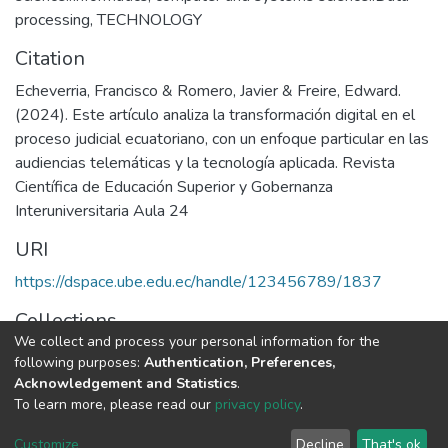
processing
,
TECHNOLOGY
Citation
Echeverria, Francisco & Romero, Javier & Freire, Edward.
(2024). Este artículo analiza la transformación digital en el
proceso judicial ecuatoriano, con un enfoque particular en las
audiencias telemáticas y la tecnología aplicada. Revista
Científica de Educación Superior y Gobernanza
Interuniversitaria Aula 24
URI
https://dspace.ube.edu.ec/handle/123456789/1837
Collections
We collect and process your personal information for the
Artículos Científicos
following purposes:
Authentication, Preferences,
Acknowledgement and Statistics
.
Full item page
To learn more, please read our
privacy policy
.
Customize
Decline
That's ok