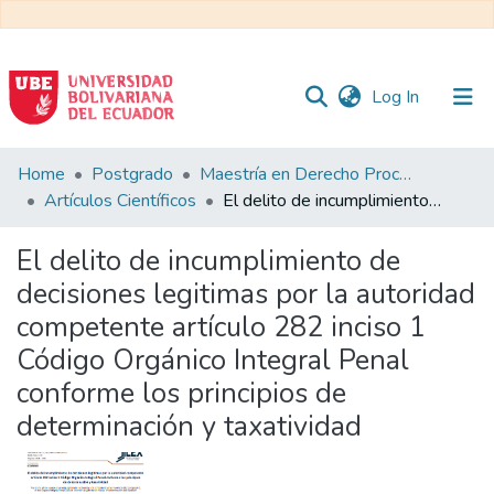
(current)
Log In
Communities
Home
Postgrado
Maestría en Derecho Procesal
&
Artículos Científicos
El delito de incumplimiento de decisiones legitimas por la autoridad competente artículo 282 inciso 1 Código Orgánico Integral Penal conforme los principios de determinación y taxatividad
Collections
El delito de incumplimiento de
All of DSpace
decisiones legitimas por la autoridad
competente artículo 282 inciso 1
Statistics
Código Orgánico Integral Penal
conforme los principios de
determinación y taxatividad