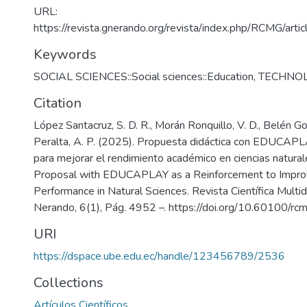
URL:
https://revista.gnerando.org/revista/index.php/RCMG/art
Keywords
SOCIAL SCIENCES::Social sciences::Education
,
TECHNO
Citation
López Santacruz, S. D. R., Morán Ronquillo, V. D., Belén Go
Peralta, A. P. (2025). Propuesta didáctica con EDUCAP
para mejorar el rendimiento académico en ciencias natural
Proposal with EDUCAPLAY as a Reinforcement to Impr
Performance in Natural Sciences. Revista Científica Multidi
Nerando, 6(1), Pág. 4952 –. https://doi.org/10.60100/rc
URI
https://dspace.ube.edu.ec/handle/123456789/2536
Collections
Artículos Científicos