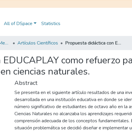
All of DSpace
Statistics
Maestría en Educación Mención en Pedagogía en Entornos Digitales
Artículos Científicos
Propuesta didáctica con EDUCAPLAY como refuerzo para mejorar el rendimiento académico en ciencias naturales.
on EDUCAPLAY como refuerzo pa
en ciencias naturales.
Abstract
Se presenta en el siguiente artículo resultados de una inv
desarrollada en una institución educativa en donde se iden
número significativo de estudiantes de octavo año en la a
Ciencias Naturales no alcanzaba los aprendizajes requerid
comprensión adecuada de los conceptos fundamentales. E
situación problemática se decidió diseñar e implementar 