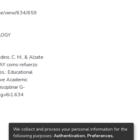
icle/view/634/659
LOGY
dino, C. M., & Alzate
LAY como refuerzo
es.: Educational
ove Academic
sciplinar G-
mg.v6i1.634
We collect and process your personal information for the
following purposes:
Authentication, Preferences,