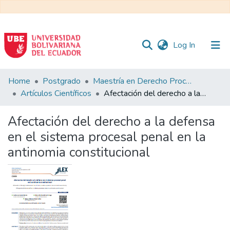
(current)
Log In
Communities
Home
Postgrado
Maestría en Derecho Procesal
&
Artículos Científicos
Afectación del derecho a la defensa en el sistema procesal penal en la antinomia constitucional
Collections
Afectación del derecho a la defensa
All of DSpace
en el sistema procesal penal en la
antinomia constitucional
Statistics