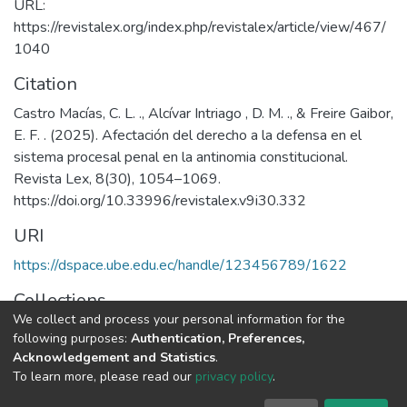
URL:
https://revistalex.org/index.php/revistalex/article/view/467/
1040
Citation
Castro Macías, C. L. ., Alcívar Intriago , D. M. ., & Freire Gaibor,
E. F. . (2025). Afectación del derecho a la defensa en el
sistema procesal penal en la antinomia constitucional.
Revista Lex, 8(30), 1054–1069.
https://doi.org/10.33996/revistalex.v9i30.332
URI
https://dspace.ube.edu.ec/handle/123456789/1622
Collections
We collect and process your personal information for the
Artículos Científicos
following purposes:
Authentication, Preferences,
Acknowledgement and Statistics
.
Full item page
To learn more, please read our
privacy policy
.