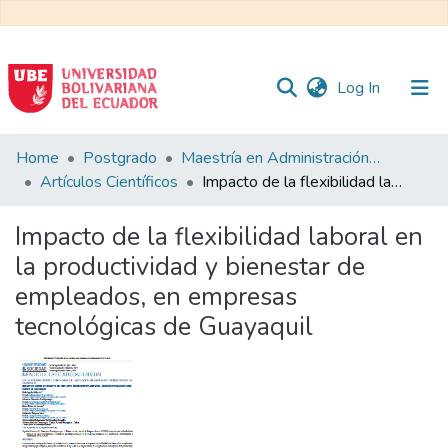
(current)
Log In
Communities
Home
Postgrado
Maestría en Administración y Dirección de Empresas
&
Artículos Científicos
Impacto de la flexibilidad laboral en la productividad y bienestar de empleados, en empresas tecnológicas de Guayaquil
Collections
Impacto de la flexibilidad laboral en
All of DSpace
la productividad y bienestar de
empleados, en empresas
Statistics
tecnológicas de Guayaquil