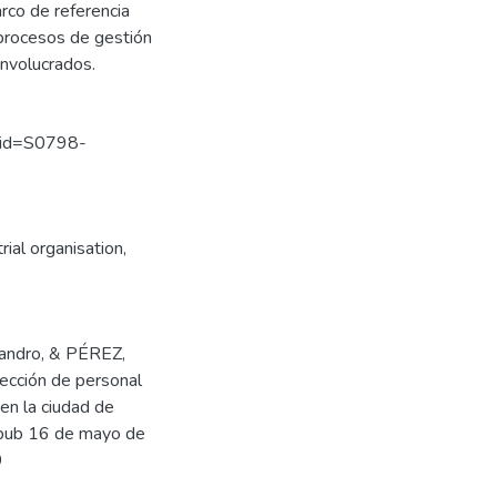
rco de referencia
s procesos de gestión
involucrados.
&pid=S0798-
al organisation,
andro, & PÉREZ,
ección de personal
s en la ciudad de
Epub 16 de mayo de
9