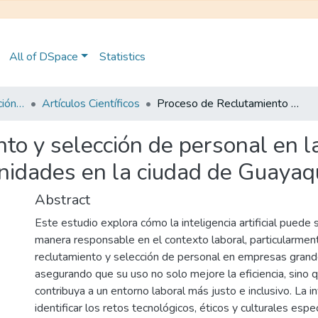
All of DSpace
Statistics
Maestría en Administración y Dirección de Empresas
Artículos Científicos
Proceso de Reclutamiento y selección de personal en la era de la inteligencia artificial: retos y oportunidades en la ciudad de Guayaquil, Ecuador
o y selección de personal en la 
rtunidades en la ciudad de Guayaq
Abstract
Este estudio explora cómo la inteligencia artificial pued
manera responsable en el contexto laboral, particularmen
reclutamiento y selección de personal en empresas grand
asegurando que su uso no solo mejore la eficiencia, sino 
contribuya a un entorno laboral más justo e inclusivo. La i
identificar los retos tecnológicos, éticos y culturales espec