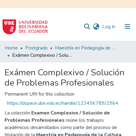
(current)
Log In
Communities
Home
Postgrado
Maestría en Pedagogía de la Cultura Física - Mención en Educación Física Inclusiva
&
Exámen Complexivo / Solución de Problemas Profesionales
Collections
Exámen Complexivo / Solución
All of DSpace
de Problemas Profesionales
Statistics
Permanent URI for this collection
https://dspace.ube.edu.ec/handle/123456789/2964
La colección
Examen Complexivo / Solución de
Problemas Profesionales
reúne los trabajos
académicos desarrollados como parte del proceso de
titulación de la
Maestría en Pedagogía de la Cultura