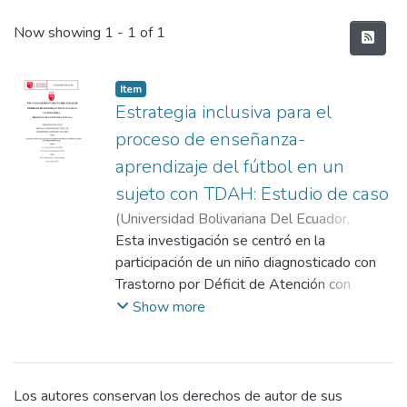
Recent Submissions
Now showing
1 - 1 of 1
Item
Estrategia inclusiva para el
proceso de enseñanza-
aprendizaje del fútbol en un
sujeto con TDAH: Estudio de caso
(
Universidad Bolivariana Del Ecuador
,
2025-02-13
Esta investigación se centró en la
)
Castro Rueda ,Cristian
Andrés
participación de un niño diagnosticado con
;
Menacho Chico, Tránsito Gabriela
;
Contreras Jauregui, Fabian Andres
Trastorno por Déficit de Atención con
Hiperactividad (TDAH) en entrenamientos
Show more
de fútbol, a través de una estrategia
inclusiva para mejorar su experiencia. El
objetivo fue implementar una estrategia
inclusiva para el favorecimiento del proceso
Los autores conservan los derechos de autor de sus