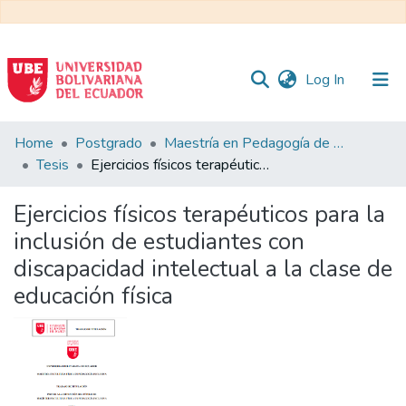
(current)
Log In
Communities
Home
Postgrado
Maestría en Pedagogía de la Cultura Física - Mención en Educación Física Inclusiva
&
Tesis
Ejercicios físicos terapéuticos para la inclusión de estudiantes con discapacidad intelectual a la clase de educación física
Collections
Ejercicios físicos terapéuticos para la
All of DSpace
inclusión de estudiantes con
discapacidad intelectual a la clase de
Statistics
educación física