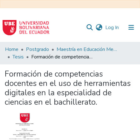
(current)
Log In
Communities
Home
Postgrado
Maestría en Educación Mención en Pedagogía en Entornos Digitales
&
Tesis
Formación de competencias docentes en el uso de herramientas digitales en la especialidad de ciencias en el bachillerato.
Collections
Formación de competencias
All of DSpace
docentes en el uso de herramientas
digitales en la especialidad de
Statistics
ciencias en el bachillerato.