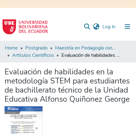
(current)
Log In
Communities
Home
Postgrado
Maestría en Pedagogía con Mención en Formación Técnica y Profesional
&
Artículos Científicos
Evaluación de habilidades en la metodología STEM para estudiantes de bachillerato técnico de la Unidad Educativa Alfonso Quiñonez George
Collections
Evaluación de habilidades en la
All of DSpace
metodología STEM para estudiantes
de bachillerato técnico de la Unidad
Statistics
Educativa Alfonso Quiñonez George