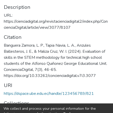
Description
URL:
https://cienciadigital.org/revistacienciadigital2/index.php/Con
cienciaDigital/article/view/3077/8107
Citation
Banguera Zamora, L. P., Tapia Navia, L. A., Anzules
Ballesteros, J. E., & Maliza Cruz, W. I. (2024). Evaluation of
skills in the STEM methodology for technical high school
students of the Alfonso Quiñonez George Educational Unit.
ConcienciaDigital, 7(3), 46-65.
https://doi.org/10.33262/concienciadigital.v7i3.3077
URI
https://dspace.ube.edu.ec/handle/123456789/821
Collections
We collect and process your personal information for the
Artículos Científicos