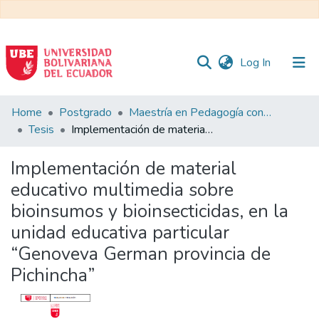
(current)
Log In
Communities
Home
Postgrado
Maestría en Pedagogía con Mención en Formación Técnica y Profesional
&
Tesis
Implementación de material educativo multimedia sobre bioinsumos y bioinsecticidas, en la unidad educativa particular “Genoveva German provincia de Pichincha”
Collections
Implementación de material
All of DSpace
educativo multimedia sobre
bioinsumos y bioinsecticidas, en la
Statistics
unidad educativa particular
“Genoveva German provincia de
Pichincha”