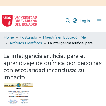
(current)
Log In
Communities
Home
Postgrado
Maestría en Educación Mención en Pedagogía en Entornos Digitales
&
Artículos Científicos
La inteligencia artificial para el aprendizaje de química por personas con escolaridad inconclusa: su impacto
Collections
La inteligencia artificial para el
All of DSpace
aprendizaje de química por personas
con escolaridad inconclusa: su
Statistics
impacto