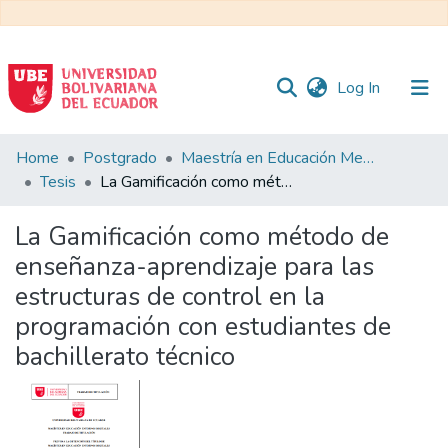
(current)
Log In
Communities
Home
Postgrado
Maestría en Educación Mención en Pedagogía en Entornos Digitales
&
Tesis
La Gamificación como método de enseñanza-aprendizaje para las estructuras de control en la programación con estudiantes de bachillerato técnico
Collections
La Gamificación como método de
All of DSpace
enseñanza-aprendizaje para las
estructuras de control en la
Statistics
programación con estudiantes de
bachillerato técnico