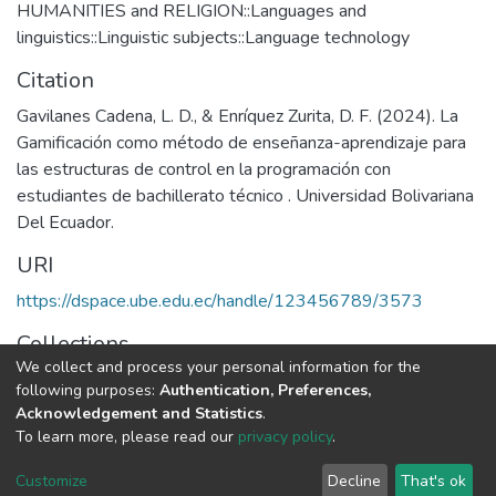
HUMANITIES and RELIGION::Languages and
linguistics::Linguistic subjects::Language technology
Citation
Gavilanes Cadena, L. D., & Enríquez Zurita, D. F. (2024). La
Gamificación como método de enseñanza-aprendizaje para
las estructuras de control en la programación con
estudiantes de bachillerato técnico . Universidad Bolivariana
Del Ecuador.
URI
https://dspace.ube.edu.ec/handle/123456789/3573
Collections
We collect and process your personal information for the
Tesis
following purposes:
Authentication, Preferences,
Acknowledgement and Statistics
.
Full item page
To learn more, please read our
privacy policy
.
Customize
Decline
That's ok