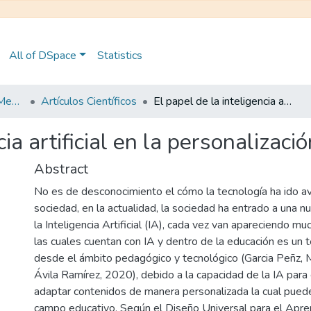
All of DSpace
Statistics
Maestría en Educación Mención en Pedagogía en Entornos Digitales
Artículos Científicos
El papel de la inteligencia artificial en la personalización de la educación
cia artificial en la personalizaci
Abstract
No es de desconocimiento el cómo la tecnología ha ido a
sociedad, en la actualidad, la sociedad ha entrado a una n
la Inteligencia Artificial (IA), cada vez van apareciendo m
las cuales cuentan con IA y dentro de la educación es un 
desde el ámbito pedagógico y tecnológico (Garcia Peñz, M
Ávila Ramírez, 2020), debido a la capacidad de la IA para
adaptar contenidos de manera personalizada la cual puede
campo educativo. Según el Diseño Universal para el Apr