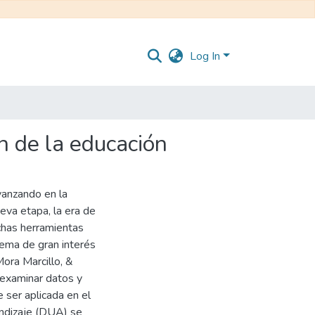
Log In
ón de la educación
vanzando en la
ueva etapa, la era de
uchas herramientas
tema de gran interés
ora Marcillo, &
 examinar datos y
 ser aplicada en el
endizaje (DUA) se