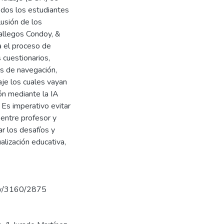
odos los estudiantes
usión de los
allegos Condoy, &
a el proceso de
 cuestionarios,
os de navegación,
aje los cuales vayan
ión mediante la IA
 Es imperativo evitar
 entre profesor y
ar los desafíos y
ualización educativa,
view/3160/2875