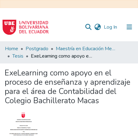
(current)
Log In
Communities
Home
Postgrado
Maestría en Educación Mención en Pedagogía en Entornos Digitales
&
Tesis
ExeLearning como apoyo en el proceso de enseñanza y aprendizaje para el área de Contabilidad del Colegio Bachillerato Macas
Collections
ExeLearning como apoyo en el
All of DSpace
proceso de enseñanza y aprendizaje
para el área de Contabilidad del
Statistics
Colegio Bachillerato Macas