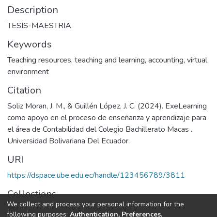
Description
TESIS-MAESTRIA
Keywords
Teaching resources
,
teaching and learning
,
accounting
,
virtual
environment
Citation
Soliz Moran, J. M., & Guillén López, J. C. (2024). ExeLearning
como apoyo en el proceso de enseñanza y aprendizaje para
el área de Contabilidad del Colegio Bachillerato Macas .
Universidad Bolivariana Del Ecuador.
URI
https://dspace.ube.edu.ec/handle/123456789/3811
Collections
We collect and process your personal information for the
Tesis
following purposes:
Authentication, Preferences,