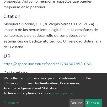
propuesta. Así como mencionar aspectos que pueden
mejorarse en lo posterior.
Citation
Mosquera Moreno, G. E., & Vargas Vargas, D. V. (2024).
Impacto de las herramientas digitales en la enseñanza de
contabilidad para el desarrollo de competencias en
estudiantes de bachillerato técnico. Universidad Bolivariana
del Ecuador.
URI
https://dspace.ube.edu.ec/handle/123456789/1080
Collections
We collect and process your personal information for the
Tesis
following purposes:
Authentication, Preferences,
Acknowledgement and Statistics
.
Full item page
To learn more, please read our
privacy policy
.
Customize
Decline
That's ok
DSpace software
copyright © 2002-2026
LYRASIS