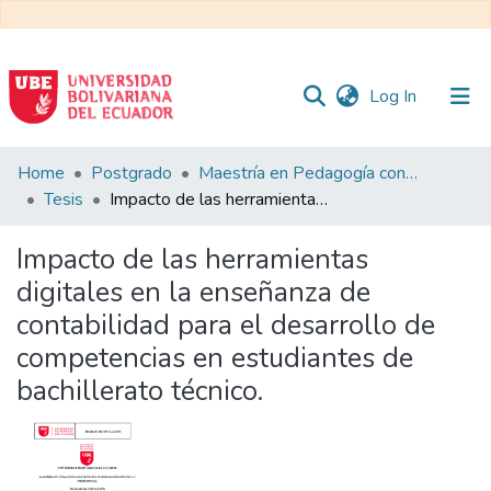
(current)
Log In
Communities
Home
Postgrado
Maestría en Pedagogía con Mención en Formación Técnica y Profesional
&
Tesis
Impacto de las herramientas digitales en la enseñanza de contabilidad para el desarrollo de competencias en estudiantes de bachillerato técnico.
Collections
Impacto de las herramientas
All of DSpace
digitales en la enseñanza de
contabilidad para el desarrollo de
Statistics
competencias en estudiantes de
bachillerato técnico.