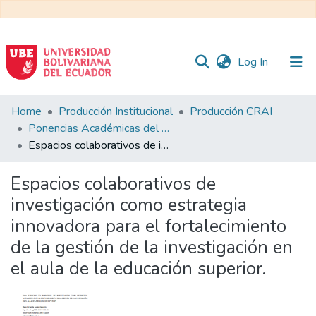
(current)
Log In
Communities
Home
Producción Institucional
Producción CRAI
&
Ponencias Académicas del CRAI
Collections
Espacios colaborativos de investigación como estrategia innovadora para el fortalecimiento de la gestión de la investigación en el aula de la educación superior.
All of DSpace
Espacios colaborativos de
investigación como estrategia
Statistics
innovadora para el fortalecimiento
de la gestión de la investigación en
el aula de la educación superior.