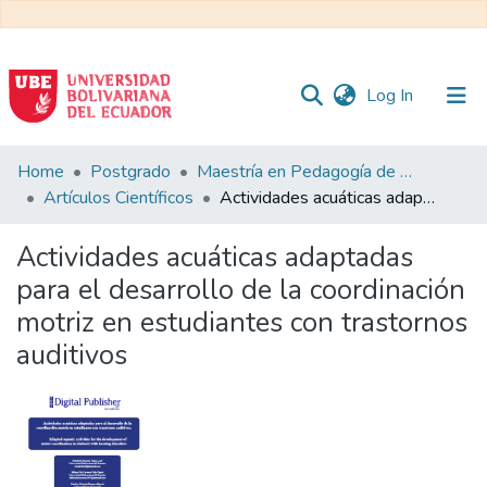
(current)
Log In
Communities
Home
Postgrado
Maestría en Pedagogía de la Cultura Física - Mención en Educación Física Inclusiva
&
Artículos Científicos
Actividades acuáticas adaptadas para el desarrollo de la coordinación motriz en estudiantes con trastornos auditivos
Collections
Actividades acuáticas adaptadas
All of DSpace
para el desarrollo de la coordinación
motriz en estudiantes con trastornos
Statistics
auditivos