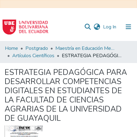
(current)
Log In
Communities
Home
Postgrado
Maestría en Educación Mención en Pedagogía en Entornos Digitales
&
Artículos Científicos
ESTRATEGIA PEDAGÓGICA PARA DESARROLLAR COMPETENCIAS DIGITALES EN ESTUDIANTES DE LA FACULTAD DE CIENCIAS AGRARIAS DE LA UNIVERSIDAD DE GUAYAQUIL
Collections
ESTRATEGIA PEDAGÓGICA PARA
All of DSpace
DESARROLLAR COMPETENCIAS
DIGITALES EN ESTUDIANTES DE
Statistics
LA FACULTAD DE CIENCIAS
AGRARIAS DE LA UNIVERSIDAD
DE GUAYAQUIL