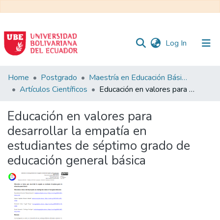
(current)
Log In
Communities
Home
Postgrado
Maestría en Educación Básica
&
Artículos Científicos
Educación en valores para desarrollar la empatía en estudiantes de séptimo grado de educación general básica
Collections
Educación en valores para
All of DSpace
desarrollar la empatía en
estudiantes de séptimo grado de
Statistics
educación general básica