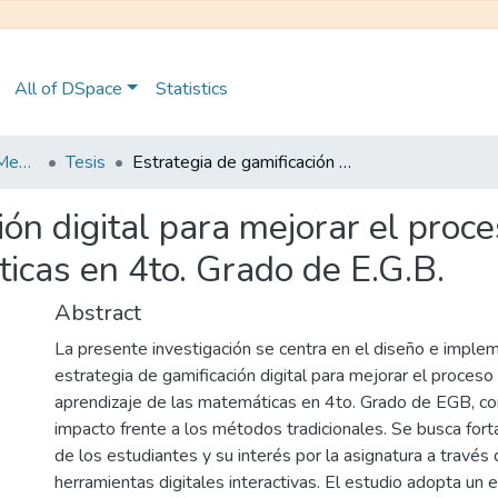
All of DSpace
Statistics
Maestría en Educación Mención en Pedagogía en Entornos Digitales
Tesis
Estrategia de gamificación digital para mejorar el proceso de enseñanza-aprendizaje de matemáticas en 4to. Grado de E.G.B.
ión digital para mejorar el pro
icas en 4to. Grado de E.G.B.
Abstract
La presente investigación se centra en el diseño e imple
estrategia de gamificación digital para mejorar el proces
aprendizaje de las matemáticas en 4to. Grado de EGB, co
impacto frente a los métodos tradicionales. Se busca fort
de los estudiantes y su interés por la asignatura a través
herramientas digitales interactivas. El estudio adopta un 