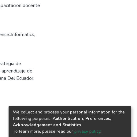
capacitación docente
ce::Informatics,
trategia de
a-aprendizaje de
ana Del Ecuador.
We collect and process your personal information for the
following purposes:
Authentication, Preferences,
Acknowledgement and Statistics
.
To learn more, please read our
privacy policy
.