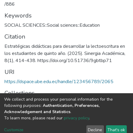
/886
Keywords
SOCIAL SCIENCES::Social sciences::Education
Citation
Estratégicas didácticas para desarrollar la lectoescritura en
los estudiantes de quinto año. (2025). Sinergia Académica,
8(1), 414-438. https://doi.org/10.51736/9gbtbp71
URI
https://dspace.ube.edu.ec/handle/123456789/2065
Collections
We collect and process your personal information for the
Artículos Científicos
following purposes:
Authentication, Preferences,
Acknowledgement and Statistics
.
Full item page
To learn more, please read our
privacy policy
.
Customize
Decline
That's ok