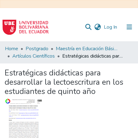
(current)
Log In
Communities
Home
Postgrado
Maestría en Educación Básica
&
Artículos Científicos
Estratégicas didácticas para desarrollar la lectoescritura en los estudiantes de quinto año
Collections
Estratégicas didácticas para
All of DSpace
desarrollar la lectoescritura en los
estudiantes de quinto año
Statistics