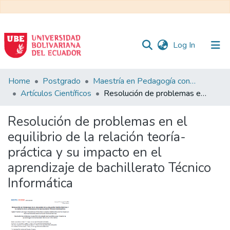
(current)
Log In
Communities
Home
Postgrado
Maestría en Pedagogía con Mención en Formación Técnica y Profesional
&
Artículos Científicos
Resolución de problemas en el equilibrio de la relación teoría-práctica y su impacto en el aprendizaje de bachillerato Técnico Informática
Collections
Resolución de problemas en el
All of DSpace
equilibrio de la relación teoría-
práctica y su impacto en el
Statistics
aprendizaje de bachillerato Técnico
Informática